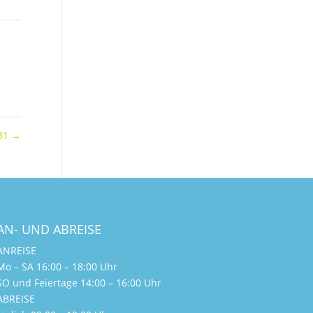
 31
→
AN- UND ABREISE
ANREISE
Mo – SA 16:00 – 18:00 Uhr
SO und Feiertage 14:00 – 16:00 Uhr
ABREISE