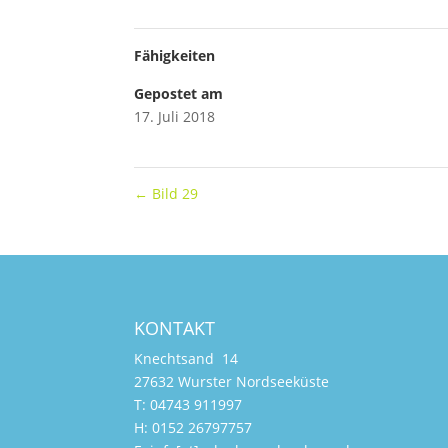
Fähigkeiten
Gepostet am
17. Juli 2018
←
Bild 29
KONTAKT
Knechtsand 14
27632 Wurster Nordseeküste
T: 04743 911997
H: 0152 26797757